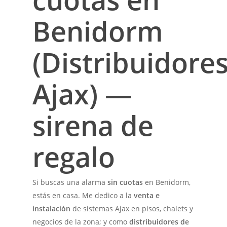
Benidorm
(Distribuidore
Ajax) —
sirena de
regalo
Si buscas una alarma
sin cuotas
en Benidorm,
estás en casa. Me dedico a la
venta e
instalación
de sistemas Ajax en pisos, chalets y
negocios de la zona; y como
distribuidores de