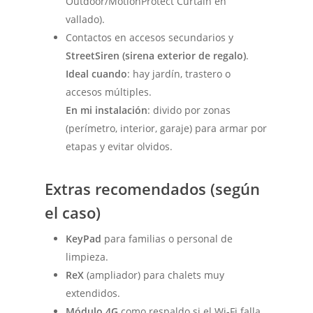
Outdoor/MotionProtect Curtain en
vallado).
Contactos en accesos secundarios y
StreetSiren (sirena exterior de regalo)
.
Ideal cuando
: hay jardín, trastero o
accesos múltiples.
En mi instalación
: divido por zonas
(perímetro, interior, garaje) para armar por
etapas y evitar olvidos.
Extras recomendados (según
el caso)
KeyPad
para familias o personal de
limpieza.
ReX
(ampliador) para chalets muy
extendidos.
Módulo 4G
como respaldo si el Wi-Fi falla.