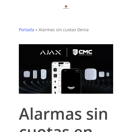
Skip
to
main
content
Portada
»
Alarmas sin cuotas Denia
Alarmas sin
cuotas en