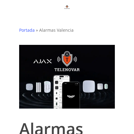
Skip
to
main
content
Portada
»
Alarmas Valencia
Alarmas