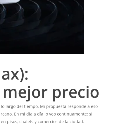
ax):
l mejor precio
o a lo largo del tiempo. Mi propuesta responde a eso
ercano. En mi día a día lo veo continuamente: si
 en pisos, chalets y comercios de la ciudad.