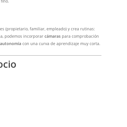
fino.
les (propietario, familiar, empleado) y crea rutinas:
resa, podemos incorporar
cámaras
para comprobación
y
autonomía
con una curva de aprendizaje muy corta.
ocio