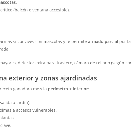
mascotas
.
rítico (balcón o ventana accesible).
alarmas si convives con mascotas y te permite
armado parcial
por la
rada.
ayores, detector extra para trastero, cámara de rellano (según co
na exterior y zonas ajardinadas
a receta ganadora mezcla
perímetro + interior
:
alida a jardín).
ximas a accesos vulnerables.
plantas.
clave.