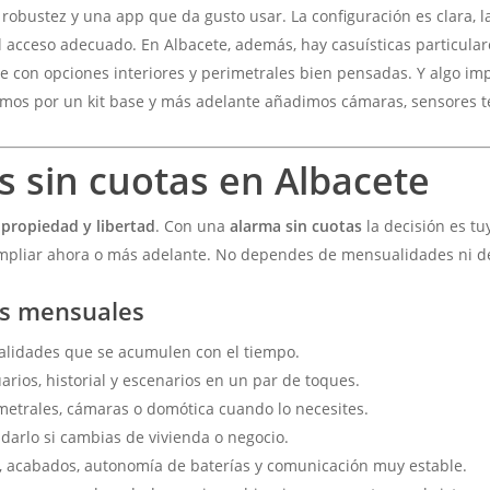
bustez y una app que da gusto usar. La configuración es clara, las
acceso adecuado. En Albacete, además, hay casuísticas particulares 
e con opciones interiores y perimetrales bien pensadas. Y algo im
ezamos por un kit base y más adelante añadimos cámaras, sensores té
s sin cuotas
en Albacete
:
propiedad y libertad
. Con una
alarma sin cuotas
la decisión es t
si ampliar ahora o más adelante. No dependes de mensualidades ni 
tas mensuales
lidades que se acumulen con el tiempo.
rios, historial y escenarios en un par de toques.
etrales, cámaras o domótica cuando lo necesites.
adarlo si cambias de vivienda o negocio.
, acabados, autonomía de baterías y comunicación muy estable.