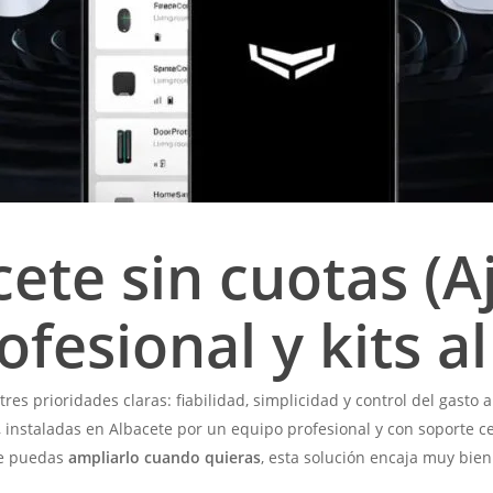
ete sin cuotas (Aj
ofesional y kits a
 tres prioridades claras: fiabilidad, simplicidad y control del gast
, instaladas en Albacete por un equipo profesional y con soporte c
ue puedas
ampliarlo cuando quieras
, esta solución encaja muy bien