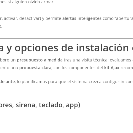
nes si alguien olvida armar.
ar, activar, desactivar) y permite
alertas inteligentes
como “apertura 
o.
 y opciones de instalación
laboro un
presupuesto a medida
tras una visita técnica: evaluamos 
esento una
propuesta clara
, con los componentes del
kit Ajax
recome
delante
, lo planificamos para que el sistema crezca contigo sin co
res, sirena, teclado, app)